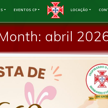
ES
EVENTOS CP
LOCAÇÃO
CON
Month:
abril 202