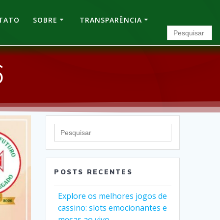
TATO
SOBRE
TRANSPARÊNCIA
Search
for:
6
Search
for:
POSTS RECENTES
Explore os melhores jogos de
cassino: slots emocionantes e
mesas ao vivo