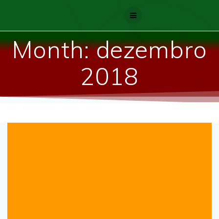
Skip
to
content
Month:
dezembro
2018