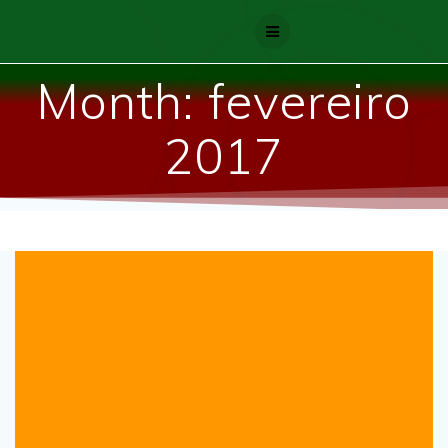
Skip
to
content
Month:
fevereiro
2017