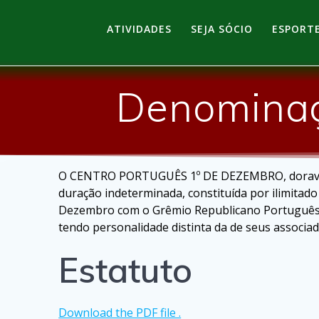
Skip
to
ATIVIDADES
SEJA SÓCIO
ESPORT
content
Denominaçã
O CENTRO PORTUGUÊS 1º DE DEZEMBRO, doravante 
duração indeterminada, constituída por ilimita
Dezembro com o Grêmio Republicano Português. E
tendo personalidade distinta da de seus associad
Estatuto
Download the PDF file .